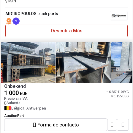
y MAN
ARGIROPOULOS truck parts
9
Descubra Más
Onbekend
1 000
≈ 6 887 410 PYG
EUR
≈ 1 155 USD
Precio sin IVA
Subasta
Bélgica, Antwerpen
AuctionPort
Forma de contacto