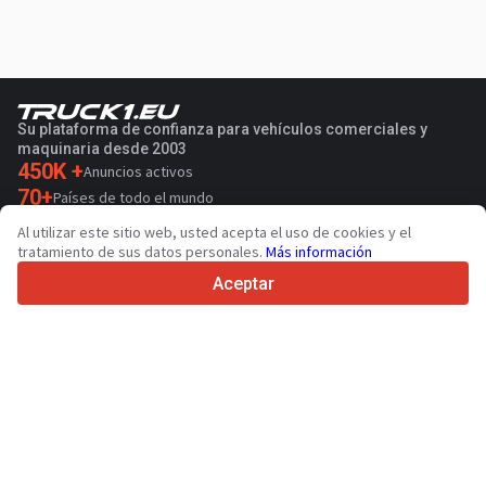
Su plataforma de confianza para vehículos comerciales y
maquinaria desde 2003
450K +
Anuncios activos
70+
Países de todo el mundo
36
Idiomas admitidos
Al utilizar este sitio web, usted acepta el uso de cookies y el
tratamiento de sus datos personales.
Más información
4.7/5
Trustpilot
Aceptar
Para vendedores
Servicios de promoción
Presios de los servicios
Ayuda