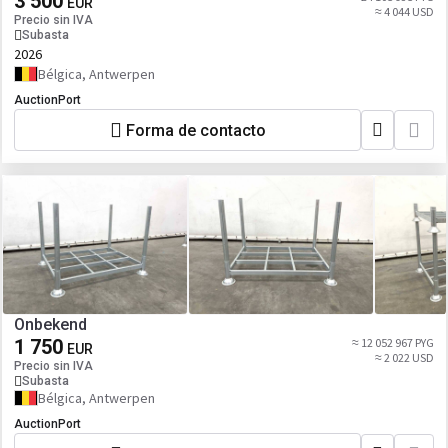
3 500
EUR
≈ 4 044 USD
Precio sin IVA
Subasta
2026
Bélgica, Antwerpen
AuctionPort
Forma de contacto
Onbekend
1 750
≈ 12 052 967 PYG
EUR
≈ 2 022 USD
Precio sin IVA
Subasta
Bélgica, Antwerpen
AuctionPort