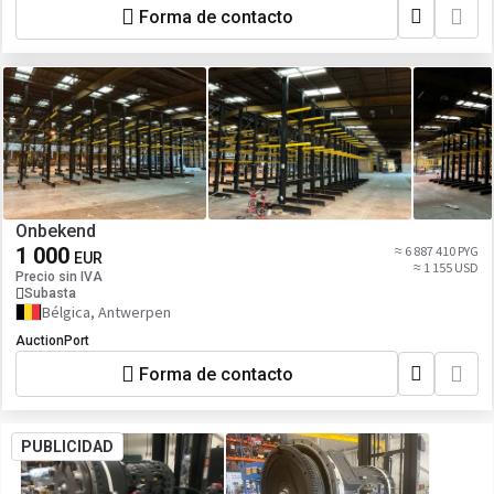
Forma de contacto
Onbekend
1 000
≈ 6 887 410 PYG
EUR
≈ 1 155 USD
Precio sin IVA
Subasta
Bélgica, Antwerpen
AuctionPort
Forma de contacto
PUBLICIDAD