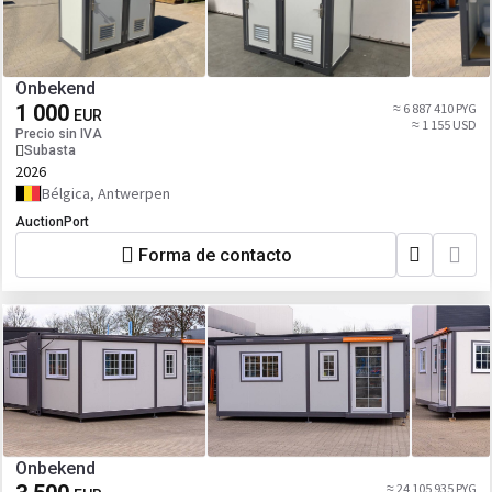
Onbekend
1 000
≈ 6 887 410 PYG
EUR
≈ 1 155 USD
Precio sin IVA
Subasta
2026
Bélgica, Antwerpen
AuctionPort
Forma de contacto
Onbekend
≈ 24 105 935 PYG