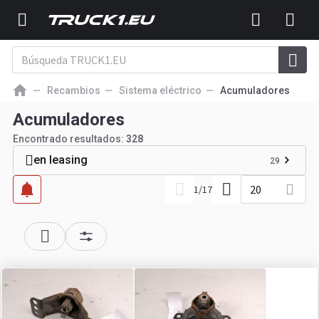
Recambios
Sistema eléctrico
Acumuladores
Acumuladores
Encontrado resultados:
328
en leasing
29
20
1
/
17