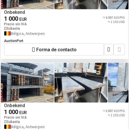
Onbekend
1 000
≈ 6 887 410 PYG
EUR
≈ 1 155 USD
Precio sin IVA
Subasta
Bélgica, Antwerpen
AuctionPort
Forma de contacto
Onbekend
1 000
≈ 6 887 410 PYG
EUR
≈ 1 155 USD
Precio sin IVA
Subasta
Bélgica, Antwerpen