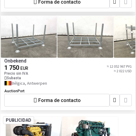
Forma de contacto
Onbekend
1 750
≈ 12 052 967 PYG
EUR
≈ 2 022 USD
Precio sin IVA
Subasta
Bélgica, Antwerpen
AuctionPort
Forma de contacto
PUBLICIDAD