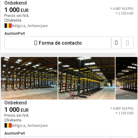
Onbekend
1 000
≈ 6 887 410 PYG
EUR
≈ 1 155 USD
Precio sin IVA
Subasta
Bélgica, Antwerpen
AuctionPort
Forma de contacto
Onbekend
1 000
≈ 6 887 410 PYG
EUR
≈ 1 155 USD
Precio sin IVA
Subasta
Bélgica, Antwerpen
AuctionPort