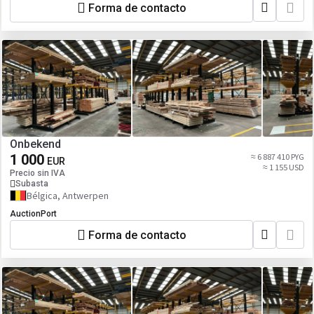
Forma de contacto
Onbekend
1 000
≈ 6 887 410 PYG
EUR
≈ 1 155 USD
Precio sin IVA
Subasta
Bélgica, Antwerpen
AuctionPort
Forma de contacto