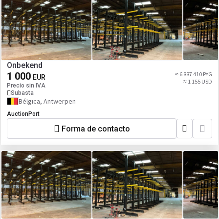
Onbekend
1 000
≈ 6 887 410 PYG
EUR
≈ 1 155 USD
Precio sin IVA
Subasta
Bélgica, Antwerpen
AuctionPort
Forma de contacto