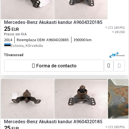
Mercedes-Benz Akukasti kandur A9604320185
25
≈ 172 185 PYG
EUR
≈ 28 USD
Precio sin IVA
2014
Reemplaza OEM:
A9604320885
390000 km
Estonia, Kõrveküla
TSvaruosad
Forma de contacto
Mercedes-Benz Akukasti kandur A9604320185
25
≈ 172 185 PYG
EUR