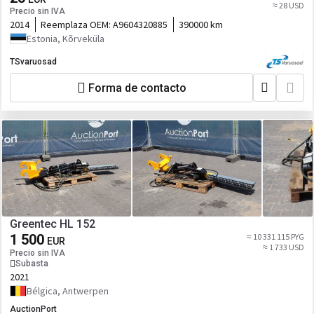
≈ 28 USD
Precio sin IVA
2014
Reemplaza OEM:
A9604320885
390000 km
Estonia, Kõrveküla
TSvaruosad
Forma de contacto
Greentec HL 152
1 500
≈ 10 331 115 PYG
EUR
≈ 1 733 USD
Precio sin IVA
Subasta
2021
Bélgica, Antwerpen
AuctionPort