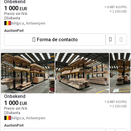
Onbekend
1 000
≈ 6 887 410 PYG
EUR
≈ 1 155 USD
Precio sin IVA
Subasta
Bélgica, Antwerpen
AuctionPort
Forma de contacto
Onbekend
1 000
≈ 6 887 410 PYG
EUR
≈ 1 155 USD
Precio sin IVA
Subasta
Bélgica, Antwerpen
AuctionPort