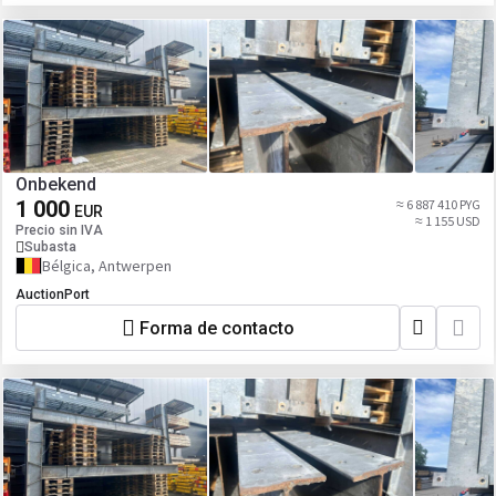
Onbekend
1 000
≈ 6 887 410 PYG
EUR
≈ 1 155 USD
Precio sin IVA
Subasta
Bélgica, Antwerpen
AuctionPort
Forma de contacto