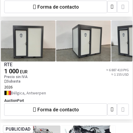
Forma de contacto
RTE
1 000
≈ 6 887 410 PYG
EUR
≈ 1 155 USD
Precio sin IVA
Subasta
2026
Bélgica, Antwerpen
AuctionPort
Forma de contacto
PUBLICIDAD