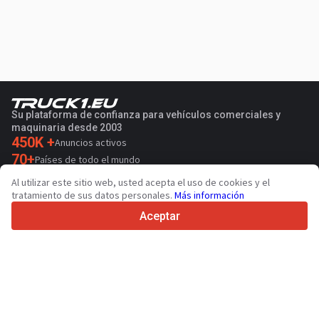
Su plataforma de confianza para vehículos comerciales y
maquinaria desde 2003
450K +
Anuncios activos
70+
Países de todo el mundo
36
Idiomas admitidos
Al utilizar este sitio web, usted acepta el uso de cookies y el
tratamiento de sus datos personales.
Más información
4.7/5
Trustpilot
Aceptar
Para vendedores
Contactar
Servicios de promoción
Presios de los servicios
Ayuda