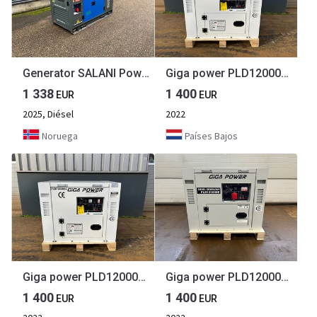
Generator SALANI Power Energi Diesel Generator - VG - R30 37,5 KVA - 33 KW
Giga power PLD12000SE 10 kVA silent generator
1 338
1 400
EUR
EUR
2025, Diésel
2022
Noruega
Países Bajos
Giga power PLD12000SE 10 kVA silent generator
Giga power PLD12000SE 10 kVA silent generator
1 400
1 400
EUR
EUR