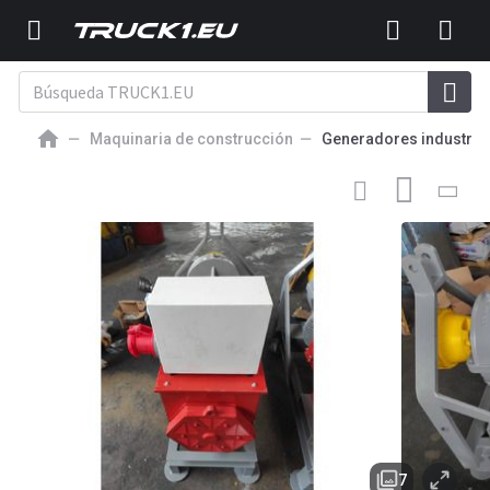
Maquinaria de construcción
Generadores industria
1 559
EUR
GENERADOR INDUSTRIALE NUEVO
Agregat prądotwórczy
Elektro-Jen 30 kVa / 24 kW na WOM z regulacją AVR
7