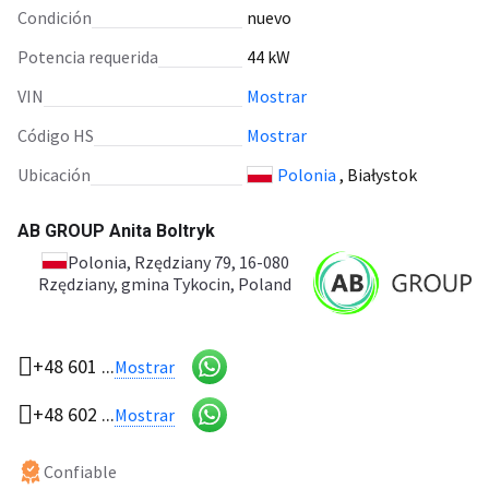
Condición
nuevo
Potencia requerida
44 kW
VIN
Mostrar
Código HS
Mostrar
Ubicación
Polonia
, Białystok
AB GROUP Anita Boltryk
Polonia
, Rzędziany 79, 16-080
Rzędziany, gmina Tykocin, Poland
+48 601 ...
Mostrar
+48 602 ...
Mostrar
Confiable