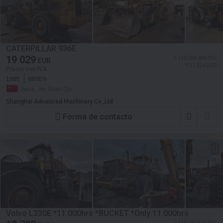
CATERPILLAR 936E
19 029
≈ 130 384 805 PYG
EUR
≈ 21 924 USD
Precio con IVA
1995
6800 h
China, Jin Shan Qu
Shanghai Advanced Machinery Co.,Ltd
Forma de contacto
Volvo L330E *11.000hrs *BUCKET *Only 11.000hrs
≈ 128 130 530 PYG