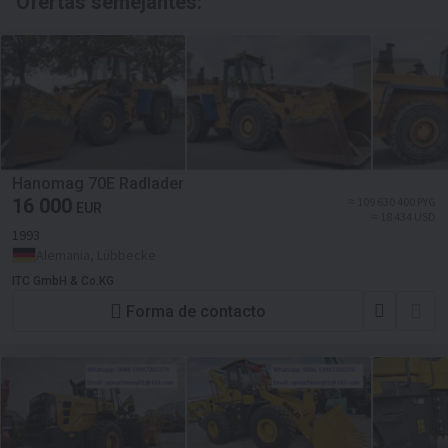
Ofertas semejantes:
Hanomag 70E Radlader
16 000
≈ 109 630 400 PYG
EUR
≈ 18 434 USD
1993
Alemania, Lübbecke
ITC GmbH & Co.KG
Forma de contacto