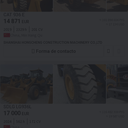
CAT 936 E
14 871
≈ 101 894 604 PYG
EUR
≈ 17 134 USD
2019
2329 h
201 CV
China, Min Hang Qu
SHANGHAI HONGCHENG CONSTRUCTION MACHINERY CO.,LTD
Forma de contacto
SDLG LG936L
17 000
≈ 116 482 300 PYG
EUR
≈ 19 587 USD
2024
562 h
172 CV
China, -