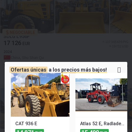
NEGOCIABLE
SDLG L956F
17 126
≈ 117 345 639 PYG
EUR
≈ 19 732 USD
2024
China, Shu Shan Qu
TOFFS MACHINERY TRADING
Ofertas únicas
a los
precios más bajos!
Forma de contacto
CAT 936 E
Atlas 52 E, Radlader, Schnellwechsler, 3. Steuerkreis Atlas 52 E, Radlader, Schnellwechsler, 3. Steuerkreis
SDLG lg956l