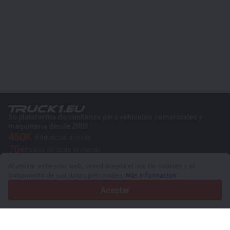
Su plataforma de confianza para vehículos comerciales y
maquinaria desde 2003
450K +
Anuncios activos
70+
Países de todo el mundo
36
Idiomas admitidos
Al utilizar este sitio web, usted acepta el uso de cookies y el
tratamiento de sus datos personales.
Más información
4.7/5
Trustpilot
Aceptar
Para vendedores
Servicios de promoción