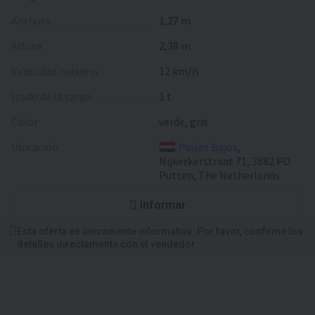
Anchura
1,27 m
Altura
2,38 m
Velocidad máxima
12 km/h
Izado de la carga
1 t
Color
verde, gris
Ubicación
Países Bajos
,
Nijkerkerstraat 71, 3882 PD
Putten, The Netherlands
Informar
Esta oferta es únicamente informativa. Por favor, confirme los
detalles directamente con el vendedor.