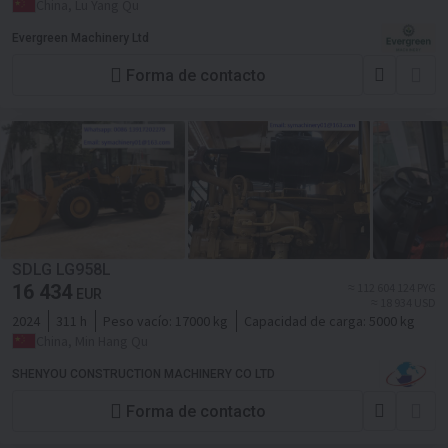
China, Lu Yang Qu
Evergreen Machinery Ltd
Forma de contacto
SDLG LG958L
16 434
≈ 112 604 124 PYG
EUR
≈ 18 934 USD
2024
311 h
Peso vacío:
17000 kg
Capacidad de carga:
5000 kg
China, Min Hang Qu
SHENYOU CONSTRUCTION MACHINERY CO LTD
Forma de contacto