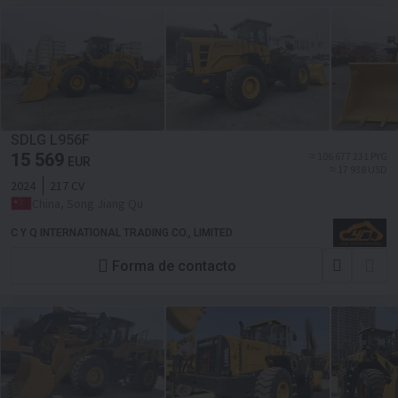
SDLG L956F
15 569
≈ 106 677 231 PYG
EUR
≈ 17 938 USD
2024
217 CV
China, Song Jiang Qu
C Y Q INTERNATIONAL TRADING CO., LIMITED
Forma de contacto