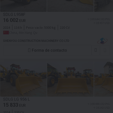
SDLG L958F
16 002
≈ 109 644 103 PYG
EUR
≈ 18 437 USD
2024
116 h
Peso vacío:
5000 kg
220 CV
China, Min Hang Qu
SHENYOU CONSTRUCTION MACHINERY CO LTD
Forma de contacto
SDLG LG 956 L
15 833
≈ 108 486 132 PYG
EUR
≈ 18 242 USD
2024
220 CV