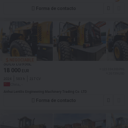
Forma de contacto
NEGOCIABLE
SDLG LG956L
18 000
≈ 123 334 200 PYG
EUR
≈ 20 739 USD
2024
583 h
217 CV
China, -
Anhui Lentlis Engineering Machinery Trading Co. LTD
Forma de contacto