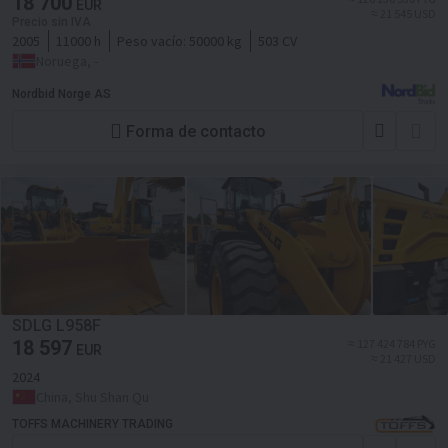
18 700
EUR
≈ 21 545 USD
Precio sin IVA
2005
11000 h
Peso vacío:
50000 kg
503 CV
Noruega, -
Nordbid Norge AS
Forma de contacto
SDLG L958F
18 597
≈ 127 424 784 PYG
EUR
≈ 21 427 USD
2024
China, Shu Shan Qu
TOFFS MACHINERY TRADING