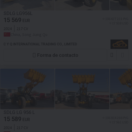
SDLG LG956L
15 569
≈ 106 677 231 PYG
EUR
≈ 17 938 USD
2024
217 CV
China, Song Jiang Qu
C Y Q INTERNATIONAL TRADING CO., LIMITED
Forma de contacto
SDLG LG 956 L
15 589
≈ 106 814 269 PYG
EUR
≈ 17 961 USD
2024
217 CV