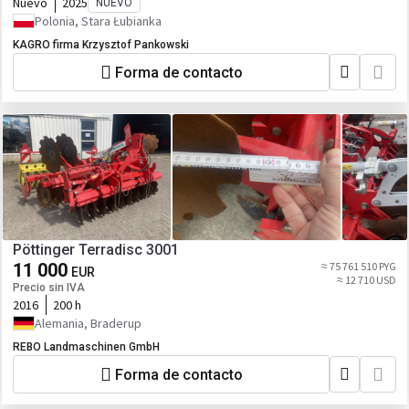
Nuevo
2025
NUEVO
Polonia, Stara Łubianka
KAGRO firma Krzysztof Pankowski
Forma de contacto
Pöttinger Terradisc 3001
11 000
≈ 75 761 510 PYG
EUR
≈ 12 710 USD
Precio sin IVA
2016
200 h
Alemania, Braderup
REBO Landmaschinen GmbH
Forma de contacto