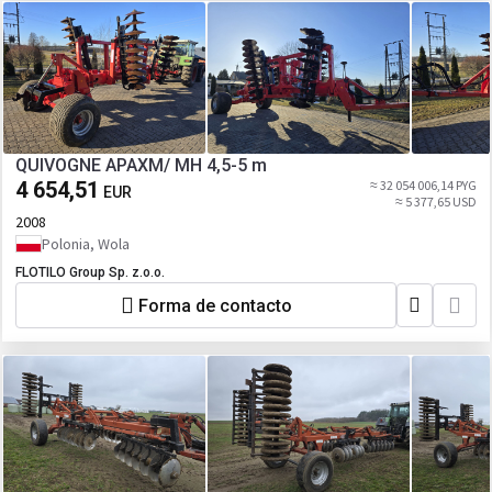
QUIVOGNE APAXM/ MH 4,5-5 m
4 654,51
≈ 32 054 006,14 PYG
EUR
≈ 5 377,65 USD
2008
Polonia, Wola
FLOTILO Group Sp. z.o.o.
Forma de contacto