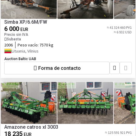
Simba XP/6.6M/FW
6 000
≈ 41 324 460 PYG
EUR
≈ 6 932 USD
Precio sin IVA
Subasta
2006
Peso vacío:
7570 kg
Lituania, Vilnius
Auction Baltic UAB
Forma de contacto
Amazone catros xl 3003
18 235
≈ 125 591 921 PYG
EUR