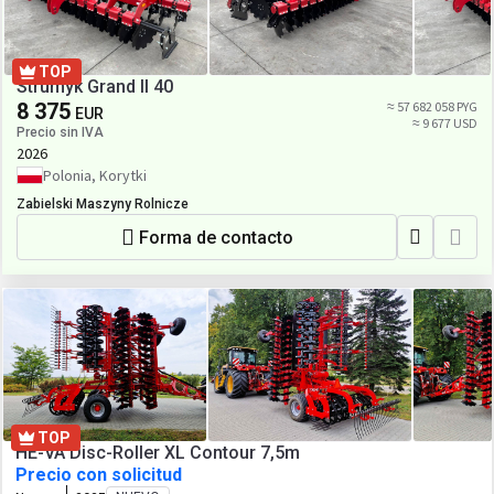
TOP
Strumyk Grand II 40
8 375
≈ 57 682 058 PYG
EUR
≈ 9 677 USD
Precio sin IVA
2026
Polonia, Korytki
Zabielski Maszyny Rolnicze
Forma de contacto
TOP
HE-VA Disc-Roller XL Contour 7,5m
Precio con solicitud