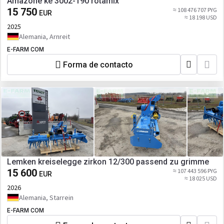
Amazone ke 3002-190 rotamix
15 750
≈ 108 476 707 PYG
EUR
≈ 18 198 USD
2025
Alemania, Arnreit
E-FARM COM
Forma de contacto
Lemken kreiselegge zirkon 12/300 passend zu grimme
15 600
≈ 107 443 596 PYG
EUR
≈ 18 025 USD
2026
Alemania, Starrein
E-FARM COM