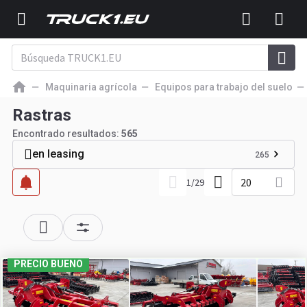
Maquinaria agrícola
Equipos para trabajo del suelo
Rastras
Encontrado resultados:
565
en leasing
265
20
1
/
29
PRECIO BUENO