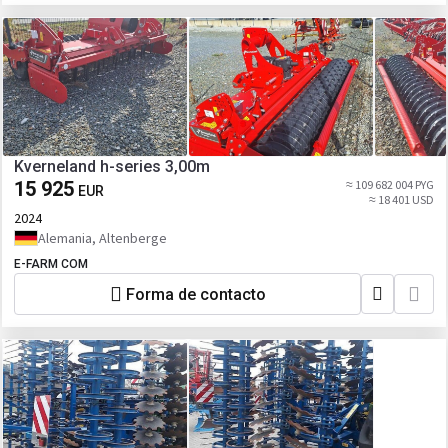
Kverneland h-series 3,00m
15 925
≈ 109 682 004 PYG
EUR
≈ 18 401 USD
2024
Alemania, Altenberge
E-FARM COM
Forma de contacto