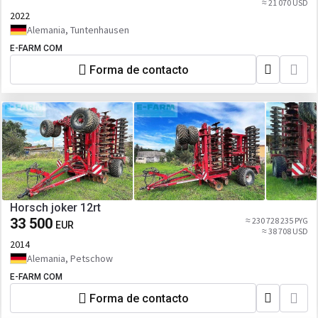
≈ 21 070 USD
2022
Alemania, Tuntenhausen
E-FARM COM
Forma de contacto
Horsch joker 12rt
33 500
≈ 230 728 235 PYG
EUR
≈ 38 708 USD
2014
Alemania, Petschow
E-FARM COM
Forma de contacto