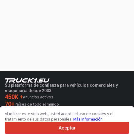
Su plataforma de confianza para vehículos comerciales y
maquinaria desde 2003
450K +
Anuncios activos
70+
Países de todo el mundo
36
Idiomas admitidos
Al utilizar este sitio web, usted acepta el uso de cookies y el
tratamiento de sus datos personales.
Más información
4.7/5
Trustpilot
Aceptar