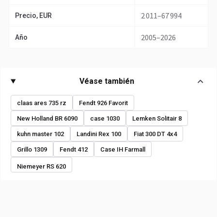
2 011–67 994
Precio, EUR
2005–2026
Año
Véase también
claas ares 735 rz
Fendt 926 Favorit
New Holland BR 6090
case 1030
Lemken Solitair 8
kuhn master 102
Landini Rex 100
Fiat 300 DT 4x4
Grillo 1309
Fendt 412
Case IH Farmall
Niemeyer RS 620