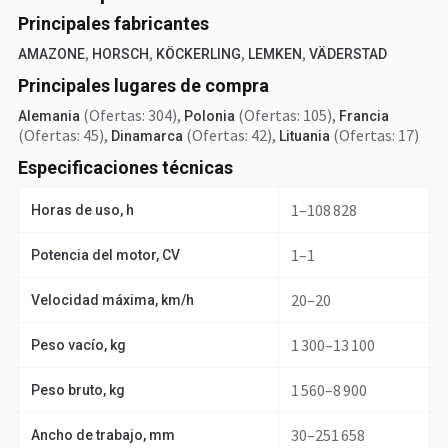
Principales fabricantes
,
,
,
,
AMAZONE
HORSCH
KÖCKERLING
LEMKEN
VÄDERSTAD
Principales lugares de compra
(Ofertas: 304)
,
(Ofertas: 105)
,
Alemania
Polonia
Francia
(Ofertas: 45)
,
(Ofertas: 42)
,
(Ofertas: 17)
Dinamarca
Lituania
Especificaciones técnicas
1–108 828
Horas de uso, h
1–1
Potencia del motor, CV
20–20
Velocidad máxima, km/h
1 300–13 100
Peso vacío, kg
1 560–8 900
Peso bruto, kg
30–251 658
Ancho de trabajo, mm