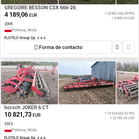
GREGOIRE BESSON CSX 666-26
4 189,06
≈ 28 851 360,49 PYG
EUR
≈ 4 840,34 USD
2005
Polonia, Wola
FLOTILO Group Sp. z.o.o.
Forma de contacto
horsch JOKER 6 CT
10 821,73
≈ 74 528 663,61 PYG
EUR
≈ 12 503,55 USD
2015
Polonia, Wola
FLOTILO Group Sp. z.o.o.