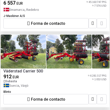
6 557
≈ 45 160 747 PYG
EUR
≈ 7 576 USD
Dinamarca, Rødekro
J-Maskiner A/S
Forma de contacto
Väderstad Carrier 500
912
≈ 6 281 317 PYG
EUR
≈ 1 053 USD
Subasta
Suecia, Växjö
Blinto
Forma de contacto