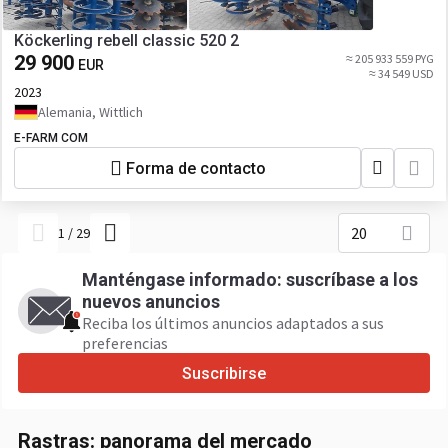
Köckerling rebell classic 520 2
29 900
≈ 205 933 559 PYG
EUR
≈ 34 549 USD
2023
Alemania, Wittlich
E-FARM COM
Forma de contacto
20
1
/
29
Manténgase informado: suscríbase a los
nuevos anuncios
Reciba los últimos anuncios adaptados a sus
preferencias
Suscribirse
Rastras: panorama del mercado