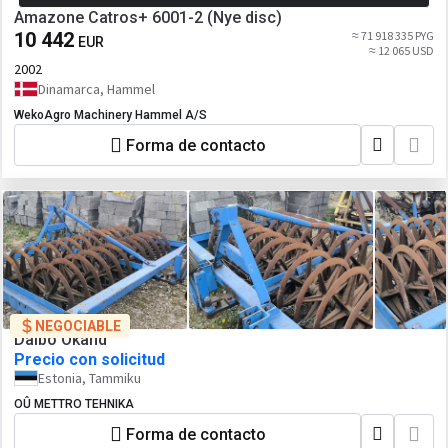
Amazone Catros+ 6001-2 (Nye disc)
10 442
≈ 71 918 335 PYG
EUR
≈ 12 065 USD
2002
Dinamarca, Hammel
WekoAgro Machinery Hammel A/S
Forma de contacto
NEGOCIABLE
Dalbo Okänd
Precio con solicitud
Estonia, Tammiku
OÛ METTRO TEHNIKA
Forma de contacto