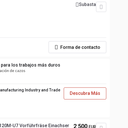
Subasta
Forma de contacto
 para los trabajos más duros
cación de cazos
anufacturing Industry and Trade
Descubra Más
120M-U7 Vorführfräse Einachser
2 500
EUR