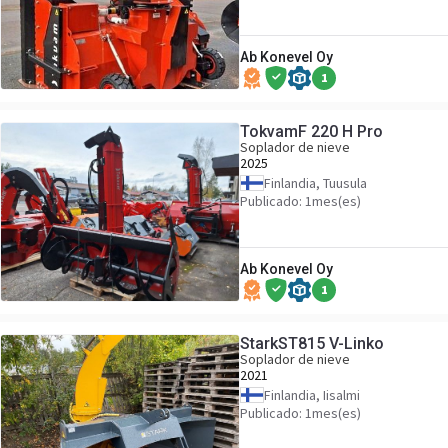
Ab Konevel Oy
1
TokvamF 220 H Pro
Soplador de nieve
2025
Finlandia, Tuusula
Publicado: 1mes(es)
Ab Konevel Oy
1
StarkST815 V-Linko
Soplador de nieve
2021
Finlandia, Iisalmi
Publicado: 1mes(es)