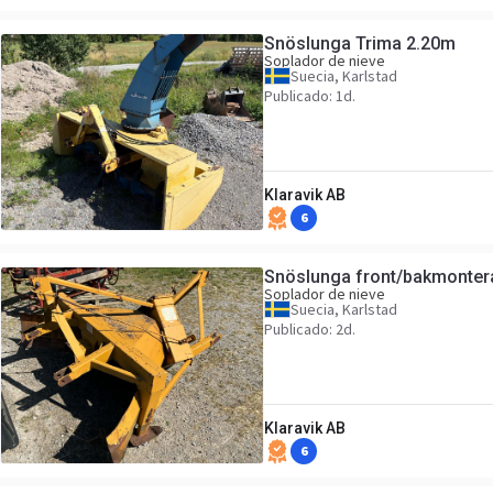
Snöslunga Trima 2.20m
Soplador de nieve
Suecia, Karlstad
Publicado: 1d.
Klaravik AB
6
Snöslunga front/bakmonte
Soplador de nieve
Suecia, Karlstad
Publicado: 2d.
Klaravik AB
6