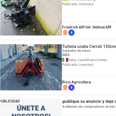
Publicado: 1mes(es)
Friedrich Alff Inh. Helmut Alff
5
Turbina usata Cerruti 130cm
Soplador de nieve
2010
Italia, Castelfranco Emilia
Publicado: 1mes(es)
Ricci Agricoltura
8
¡publique su anuncio y deje 
PUBLICIDAD
4 millones de compradores al mes 