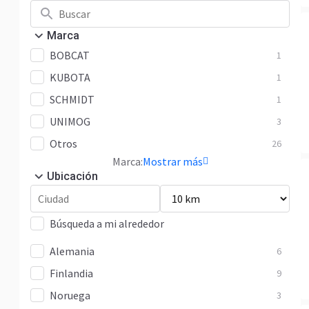
Marca
BOBCAT
1
KUBOTA
1
SCHMIDT
1
UNIMOG
3
Otros
26
Marca:
Mostrar más
Ubicación
Búsqueda a mi alrededor
Alemania
6
Finlandia
9
Noruega
3