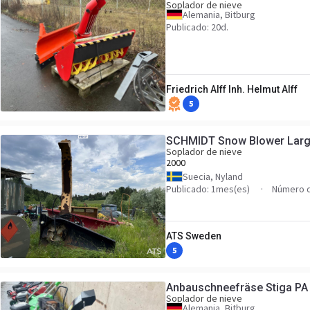
Soplador de nieve
Alemania, Bitburg
Publicado: 20d.
Friedrich Alff Inh. Helmut Alff
5
SCHMIDT Snow Blower Lar
Soplador de nieve
2000
Suecia, Nyland
Publicado: 1mes(es)
Número d
ATS Sweden
5
Anbauschneefräse Stiga PA 
Soplador de nieve
Alemania, Bitburg