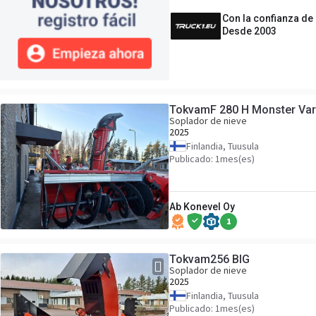
Con la confianza de
Desde 2003
TokvamF 280 H Monster Var
Soplador de nieve
2025
Finlandia, Tuusula
Publicado: 1mes(es)
Ab Konevel Oy
1
Tokvam256 BIG
Soplador de nieve
2025
Finlandia, Tuusula
Publicado: 1mes(es)