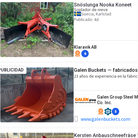
Snöslunga Nooka Koneet
Soplador de nieve
Suecia, Karlstad
Publicado: 4d.
Klaravik AB
6
Galen Buckets — fabricados
PUBLICIDAD
23 años de experiencia en la fabri
Galen Group Steel M
Co. Inc.
5
www.galenbuckets.com
Kersten Anbauschneefräse 