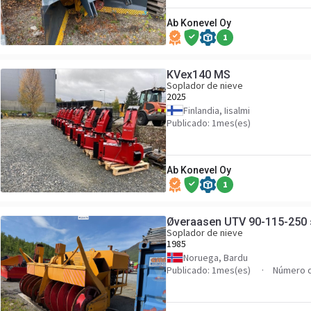
Ab Konevel Oy
1
KVex140 MS
Soplador de nieve
2025
Finlandia, Iisalmi
Publicado: 1mes(es)
Ab Konevel Oy
1
Øveraasen UTV 90-115-250 s
Soplador de nieve
1985
Noruega, Bardu
Publicado: 1mes(es)
Número d