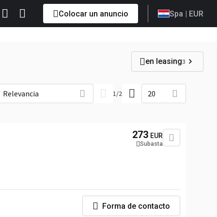
Colocar un anuncio
Spa
| EUR
en leasing
3
Relevancia
20
1
/
2
273
EUR
Subasta
Forma de contacto