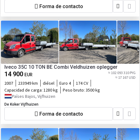
Forma de contacto
Iveco 35C 10 TON BE Combi Veldhuizen oplegger
14 900
≈ 102 093 310 PYG
EUR
≈ 17 167 USD
2007
233949 km
diésel
Euro 4
174 CV
Capacidad de carga:
1280 kg
Peso bruto:
3500 kg
Países Bajos, Vijfhuizen
De Koker Vijfhuizen
Forma de contacto