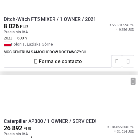
Ditch-Witch FT5 MIXER / 1 OWNER / 2021
8 026
≈ 55 170 724 PYG
EUR
≈ 9 256 USD
Precio sin IVA
2021
600 h
Polonia, Łaziska Górne
MGC CENTRUM SAMOCHODOW DOSTAWCZYCH
Forma de contacto
Caterpillar AP300 / 1 OWNER / SERVICED!
26 892
≈ 184 855 608 PYG
EUR
≈ 31 014 USD
Precio sin IVA