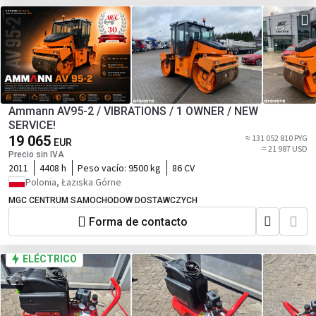
Ammann AV95-2 / VIBRATIONS / 1 OWNER / NEW
SERVICE!
19 065
≈ 131 052 810 PYG
EUR
≈ 21 987 USD
Precio sin IVA
2011
4408 h
Peso vacío:
9500 kg
86 CV
Polonia, Łaziska Górne
MGC CENTRUM SAMOCHODOW DOSTAWCZYCH
Forma de contacto
ELÉCTRICO