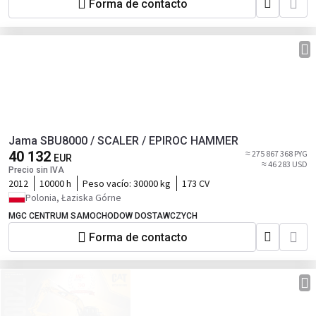
Forma de contacto
Jama SBU8000 / SCALER / EPIROC HAMMER
40 132
≈ 275 867 368 PYG
EUR
≈ 46 283 USD
Precio sin IVA
2012
10000 h
Peso vacío:
30000 kg
173 CV
Polonia, Łaziska Górne
MGC CENTRUM SAMOCHODOW DOSTAWCZYCH
Forma de contacto