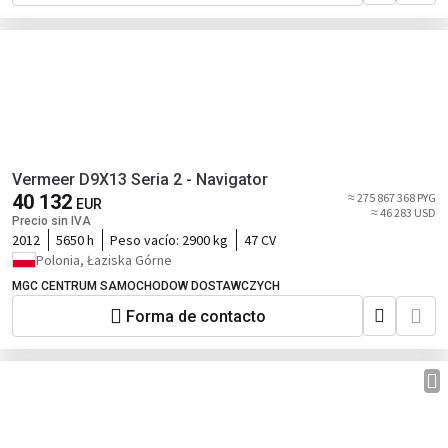
Vermeer D9X13 Seria 2 - Navigator
40 132
≈ 275 867 368 PYG
EUR
≈ 46 283 USD
Precio sin IVA
2012
5650 h
Peso vacío:
2900 kg
47 CV
Polonia, Łaziska Górne
MGC CENTRUM SAMOCHODOW DOSTAWCZYCH
Forma de contacto