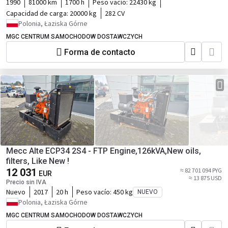
1990
81000 km
1700 h
Peso vacío:
22430 kg
Capacidad de carga:
20000 kg
282 CV
Polonia, Łaziska Górne
MGC CENTRUM SAMOCHODOW DOSTAWCZYCH
Forma de contacto
Mecc Alte ECP34 2S4 - FTP Engine,126kVA,New oils,
filters, Like New !
12 031
≈ 82 701 094 PYG
EUR
≈ 13 875 USD
Precio sin IVA
Nuevo
2017
20 h
Peso vacío:
450 kg
NUEVO
Polonia, Łaziska Górne
MGC CENTRUM SAMOCHODOW DOSTAWCZYCH