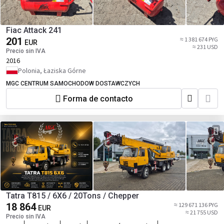
Fiac Attack 241
201
≈ 1 381 674 PYG
EUR
≈ 231 USD
Precio sin IVA
2016
Polonia, Łaziska Górne
MGC CENTRUM SAMOCHODOW DOSTAWCZYCH
Forma de contacto
Tatra T815 / 6X6 / 20Tons / Chepper
18 864
≈ 129 671 136 PYG
EUR
≈ 21 755 USD
Precio sin IVA