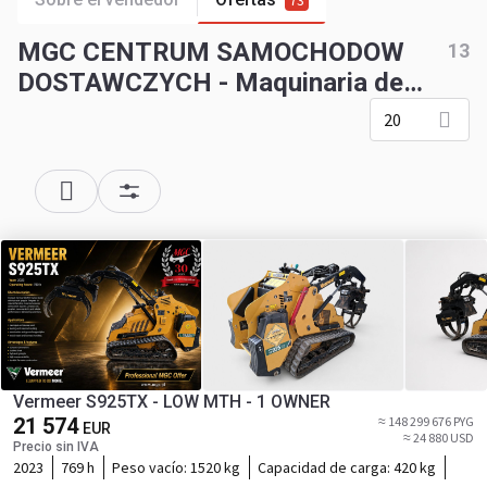
73
MGC CENTRUM SAMOCHODOW
13
DOSTAWCZYCH - Maquinaria de
construcción
20
Vermeer S925TX - LOW MTH - 1 OWNER
21 574
≈ 148 299 676 PYG
EUR
≈ 24 880 USD
Precio sin IVA
2023
769 h
Peso vacío:
1520 kg
Capacidad de carga:
420 kg