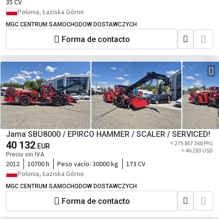
35 CV
Polonia, Łaziska Górne
MGC CENTRUM SAMOCHODOW DOSTAWCZYCH
Forma de contacto
Jama SBU8000 / EPIRCO HAMMER / SCALER / SERVICED!
40 132
≈ 275 867 368 PYG
EUR
≈ 46 283 USD
Precio sin IVA
2012
10700 h
Peso vacío:
30000 kg
173 CV
Polonia, Łaziska Górne
MGC CENTRUM SAMOCHODOW DOSTAWCZYCH
Forma de contacto