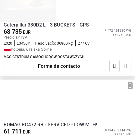
Caterpillar 330D2 L - 3 BUCKETS - GPS
68 735
≈ 472 484 390 PYG
EUR
≈ 79 270 USD
Precio sin IVA
2020
13496 h
Peso vacío:
30800 kg
277 CV
Polonia, Łaziska Górne
MGC CENTRUM SAMOCHODOW DOSTAWCZYCH
Forma de contacto
BOMAG BC472 RB - SERVICED - LOW MTH!
61 711
≈ 424 201 414 PYG
EUR
≈ 71 170 USD