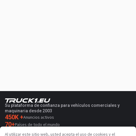
Su plataforma de confianza para vehículos comerciales y
maquinaria desde 2003
450K +
Anuncios activos
70+
Países de todo el mundo
36
Idiomas admitidos
Al utilizar este sitio web, usted acepta el uso de cookies y el