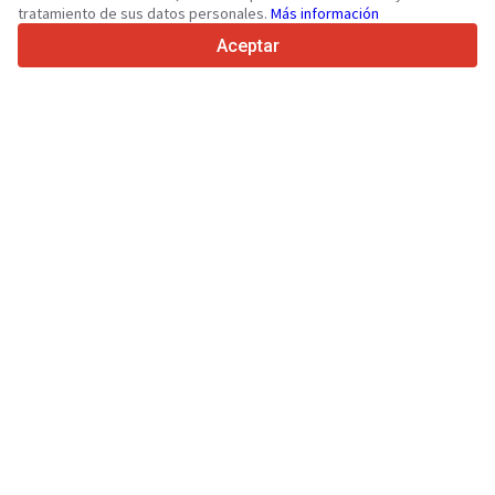
tratamiento de sus datos personales.
Más información
4.7/5
Trustpilot
Aceptar
Para vendedores
Servicios de promoción
Presios de los servicios
Ayuda
Para compradores
Reseñas de marcas
Ferias
Leasing
Información
Sobre Truck1
Blog