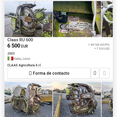
Claas RU 600
6 500
≈ 44 768 165 PYG
EUR
≈ 7 510 USD
2003
Italia, Leno
CLAAS Agricoltura S.r.l
Forma de contacto