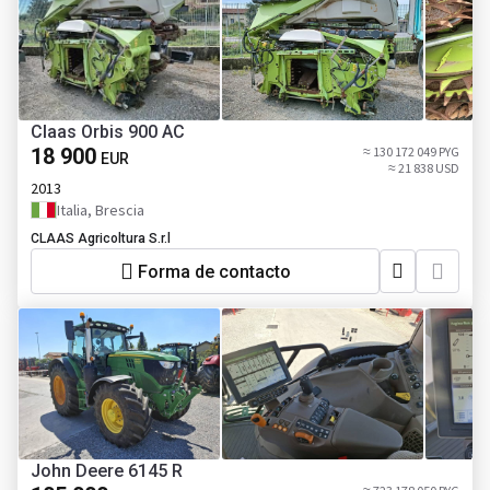
Claas Orbis 900 AC
18 900
≈ 130 172 049 PYG
EUR
≈ 21 838 USD
2013
Italia, Brescia
CLAAS Agricoltura S.r.l
Forma de contacto
John Deere 6145 R