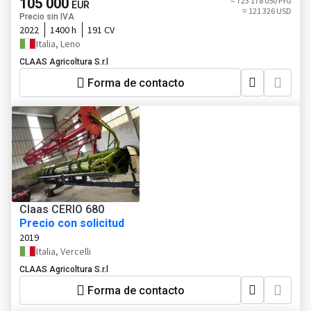
105 000
≈ 723 178 050 PYG
EUR
≈ 121 326 USD
Precio sin IVA
2022
1400 h
191 CV
Italia, Leno
CLAAS Agricoltura S.r.l
Forma de contacto
Claas CERIO 680
Precio con solicitud
2019
Italia, Vercelli
CLAAS Agricoltura S.r.l
Forma de contacto