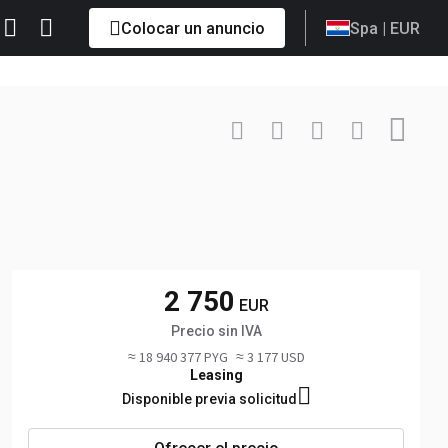
Colocar un anuncio
Spa
| EUR
Contactar
+31 0 31... Mostrar
2 750
EUR
Precio sin IVA
≈ 18 940 377 PYG
≈ 3 177 USD
Leasing
Disponible previa solicitud