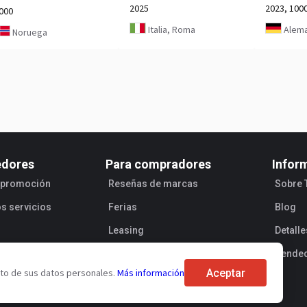
2025
2023, 100
000
Italia, Roma
Alema
Noruega
edores
Para compradores
Infor
e promoción
Reseñas de marcas
Sobre 
os servicios
Ferias
Blog
Leasing
Detall
Vende
Aceptar
ento de sus datos personales.
Más información