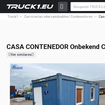
Truck1
Carrocerías intercambiables/ Contenedores
Cas
CASA CONTENEDOR
Onbekend 
2 750
EUR
Precio sin IVA
CASA CONTENEDOR
Onbekend C
Ver similares