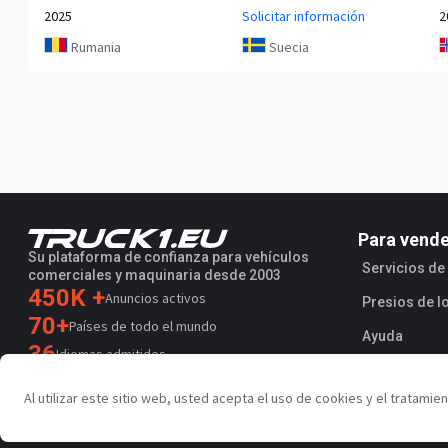
2025
Solicitar información
2
Rumania
Suecia
Para vend
Su plataforma de confianza para vehículos
Servicios d
comerciales y maquinaria desde 2003
450K +
Anuncios activos
Presios de l
70+
Países de todo el mundo
Ayuda
36
Idiomas admitidos
4.7/5
Al utilizar este sitio web, usted acepta el uso de cookies y el tratami
Trustpilot