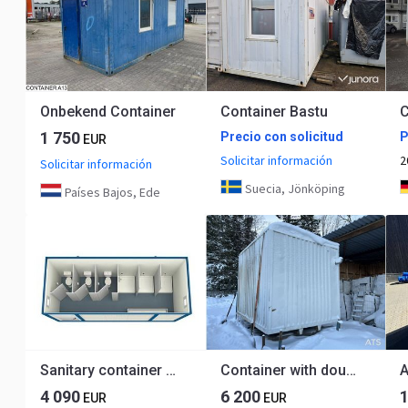
Onbekend Container
Container Bastu
1 750
Precio con solicitud
P
EUR
Solicitar información
2
Solicitar información
Suecia, Jönköping
Países Bajos, Ede
Sanitary container 6 meters
Container with double diesel tanks
4 090
6 200
EUR
EUR