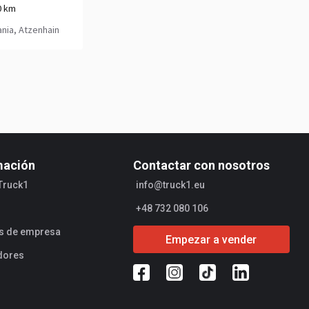
0 km
nia, Atzenhain
mación
Contactar con nosotros
Truck1
info@truck1.eu
+48 732 080 106
es de empresa
Empezar a vender
dores