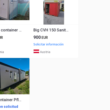
Sanitary container Men / Women
Big CVH 150 Sanitär Container
900
UR
EUR
Solicitar información
nia
Austria
Laborcontainer Pflege und Behandlung container
n solicitud