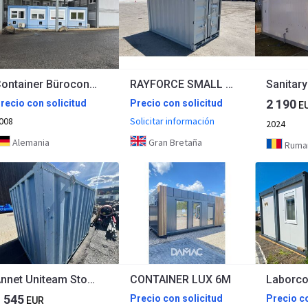
Container Büroconteiner
RAYFORCE SMALL OFFICE CONTAINER
2 190
recio con solicitud
Precio con solicitud
E
008
Solicitar información
2024
Alemania
Gran Bretaña
Ruma
Annet Uniteam Storage container
CONTAINER LUX 6M
1 545
Precio con solicitud
Precio co
EUR