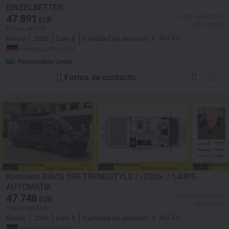
EINZELBETTEN
47 891
≈ 328 144 342 PYG
EUR
≈ 55 179 USD
Precio sin IVA
Nuevo
2026
Euro 6
Cantidad de asientos:
4
NUEVO
Alemania, Münster
MS-Reisemobile GmbH
Forma de contacto
Karmann DAVIS 590 TRENDSTYLE / -2026- / 140PS-
AUTOMATIK
47 748
≈ 327 164 521 PYG
EUR
≈ 55 014 USD
Precio sin IVA
Nuevo
2026
Euro 6
Cantidad de asientos:
4
NUEVO
Alemania, Münster