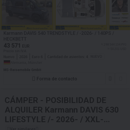
Karmann DAVIS 540 TRENDSTYLE / -2026- / 140PS /
HECKBETT
43 571
≈ 298 544 134 PYG
EUR
≈ 50 201 USD
Precio sin IVA
Nuevo
2026
Euro 6
Cantidad de asientos:
4
NUEVO
Alemania, Münster
MS-Reisemobile GmbH
Forma de contacto
CÁMPER - POSIBILIDAD DE
ALQUILER
Karmann DAVIS 630
LIFESTYLE /- 2026- / XXL-
HUBBETT-BIKE.
Ver similares