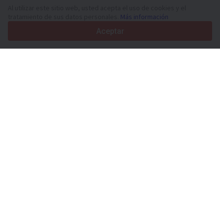
36
Idiomas admitidos
Al utilizar este sitio web, usted acepta el uso de cookies y el
tratamiento de sus datos personales.
Más información
4.7/5
Trustpilot
Aceptar
Para vendedores
Servicios de promoción
Presios de los servicios
Ayuda
Para compradores
Reseñas de marcas
Ferias
Leasing
Información
Sobre Truck1