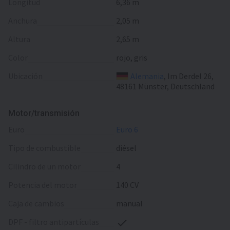
Longitud
6,36 m
Anchura
2,05 m
Altura
2,65 m
Color
rojo, gris
Ubicación
Alemania
, Im Derdel 26,
48161 Münster, Deutschland
Motor/transmisión
euro
Euro 6
tipo de combustible
diésel
cilindro de un motor
4
potencia del motor
140 CV
caja de cambios
manual
DPF - filtro antipartículas