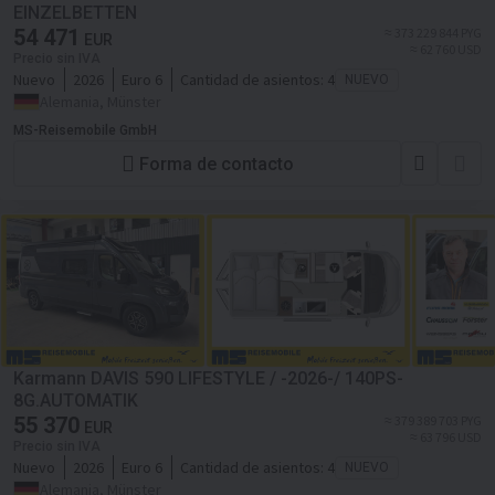
EINZELBETTEN
54 471
≈ 373 229 844 PYG
EUR
≈ 62 760 USD
Precio sin IVA
Nuevo
2026
Euro 6
Cantidad de asientos:
4
NUEVO
Alemania, Münster
MS-Reisemobile GmbH
Forma de contacto
Karmann DAVIS 590 LIFESTYLE / -2026-/ 140PS-
8G.AUTOMATIK
55 370
≈ 379 389 703 PYG
EUR
≈ 63 796 USD
Precio sin IVA
Nuevo
2026
Euro 6
Cantidad de asientos:
4
NUEVO
Alemania, Münster