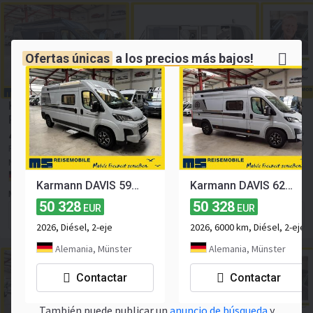
Ofertas únicas
a los
precios más bajos!
Karmann DAVIS 620 TRENDSTYLE / -2026-/ 140PS /PLUS-
PAKET
47 891
≈ 328 144 342 PYG
EUR
≈ 55 179 USD
Precio sin IVA
Nuevo
2026
Euro 6
Cantidad de asientos:
4
NUEVO
Alemania, Münster
Karmann DAVIS 591 LIFESTYLE / -2026-/ DOPPEL-STOCKBETTEN
Karmann DAVIS 620 LIFESTYLE/ -2026-/ 140PS /EINZELBETTEN
MS-Reisemobile GmbH
50 328
50 328
EUR
EUR
Forma de contacto
2026, Diésel, 2-eje
2026, 6000 km, Diésel, 2-eje
Alemania, Münster
Alemania, Münster
Contactar
Contactar
También puede publicar un
anuncio de búsqueda
y