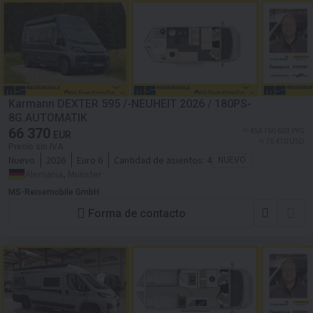
Karmann DEXTER 595 /-NEUHEIT 2026 / 180PS-
8G.AUTOMATIK
66 370
≈ 454 760 603 PYG
EUR
≈ 76 470 USD
Precio sin IVA
Nuevo
2026
Euro 6
Cantidad de asientos:
4
NUEVO
Alemania, Münster
MS-Reisemobile GmbH
Forma de contacto