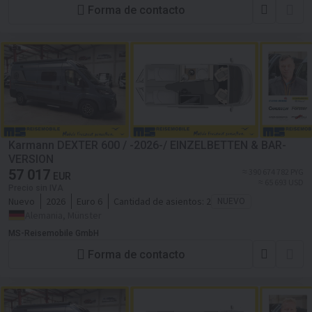
Forma de contacto
Karmann DEXTER 600 / -2026-/ EINZELBETTEN & BAR-
VERSION
57 017
≈ 390 674 782 PYG
EUR
≈ 65 693 USD
Precio sin IVA
Nuevo
2026
Euro 6
Cantidad de asientos:
2
NUEVO
Alemania, Münster
MS-Reisemobile GmbH
Forma de contacto