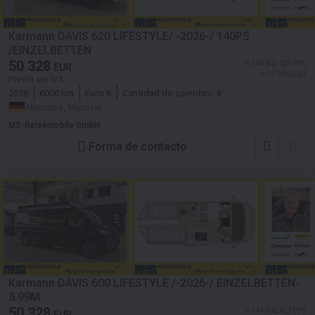
Karmann DAVIS 620 LIFESTYLE/ -2026-/ 140PS
/EINZELBETTEN
50 328
≈ 344 842 423 PYG
EUR
≈ 57 986 USD
Precio sin IVA
2026
6000 km
Euro 6
Cantidad de asientos:
4
Alemania, Münster
MS-Reisemobile GmbH
Forma de contacto
Karmann DAVIS 600 LIFESTYLE /-2026-/ EINZELBETTEN-
5.99M
50 328
≈ 344 842 423 PYG
EUR