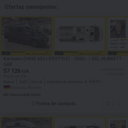
Ofertas semejantes:
Karmann DAVIS 630 LIFESTYLE/ - 2026 - / XXL-HUBBETT -
GAR
57 126
≈ 391 421 639 PYG
EUR
≈ 65 819 USD
Precio sin IVA
Nuevo
2026
Euro 6
Cantidad de asientos:
4
NUEVO
Alemania, Münster
MS-Reisemobile GmbH
Forma de contacto