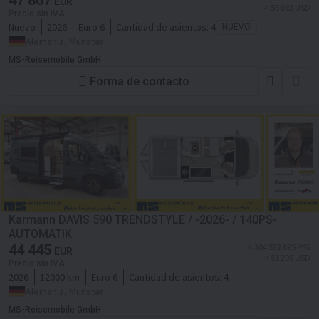
47 807
EUR
≈ 55 082 USD
Precio sin IVA
Nuevo
2026
Euro 6
Cantidad de asientos:
4
NUEVO
Alemania, Münster
MS-Reisemobile GmbH
Forma de contacto
Karmann DAVIS 590 TRENDSTYLE / -2026- / 140PS-
AUTOMATIK
44 445
≈ 304 532 695 PYG
EUR
≈ 51 208 USD
Precio sin IVA
2026
12000 km
Euro 6
Cantidad de asientos:
4
Alemania, Münster
MS-Reisemobile GmbH