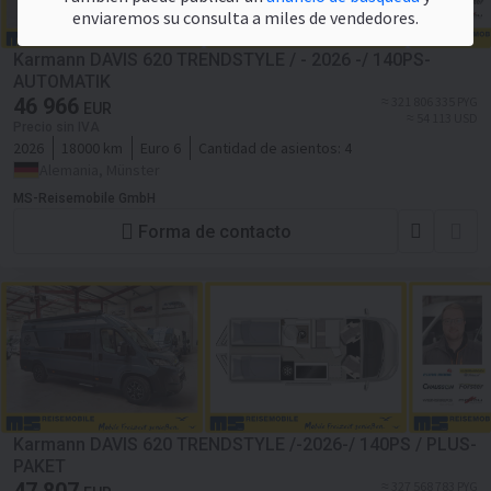
enviaremos su consulta a miles de vendedores.
Karmann DAVIS 620 TRENDSTYLE / - 2026 -/ 140PS-
AUTOMATIK
46 966
≈ 321 806 335 PYG
EUR
≈ 54 113 USD
Precio sin IVA
2026
18000 km
Euro 6
Cantidad de asientos:
4
Alemania, Münster
MS-Reisemobile GmbH
Forma de contacto
Karmann DAVIS 620 TRENDSTYLE /-2026-/ 140PS / PLUS-
PAKET
≈ 327 568 783 PYG