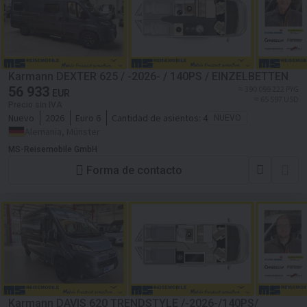
Karmann DEXTER 625 / -2026- / 140PS / EINZELBETTEN
56 933
≈ 390 099 222 PYG
EUR
≈ 65 597 USD
Precio sin IVA
Nuevo
2026
Euro 6
Cantidad de asientos:
4
NUEVO
Alemania, Münster
MS-Reisemobile GmbH
Forma de contacto
Karmann DAVIS 620 TRENDSTYLE /-2026-/140PS/